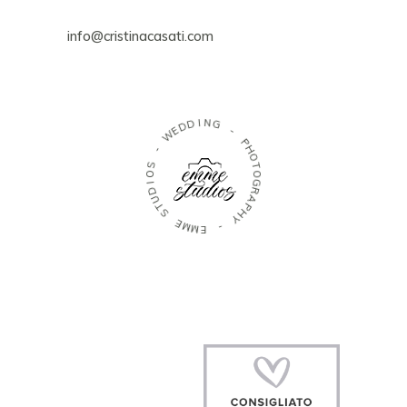
info@cristinacasati.com
D
I
D
N
G
E
W
-
-
P
H
S
O
O
T
I
D
O
G
U
R
T
A
S
P
H
E
M
Y
M
E
-