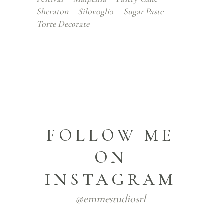
Sheraton
Silovoglio
Sugar Paste
Torte Decorate
FOLLOW ME
ON
INSTAGRAM
@emmestudiosrl