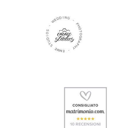
D
I
N
D
G
E
W
-
-
P
H
S
O
O
T
I
O
D
G
U
R
T
A
S
P
H
E
Y
M
M
-
E