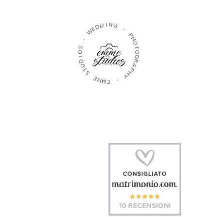
I
N
D
G
D
E
W
-
P
-
H
O
S
T
O
O
I
G
D
R
U
A
T
P
S
H
Y
E
M
-
M
E