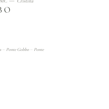
MC
Cristina
BO
a
Ponte Gobbo
Ponte