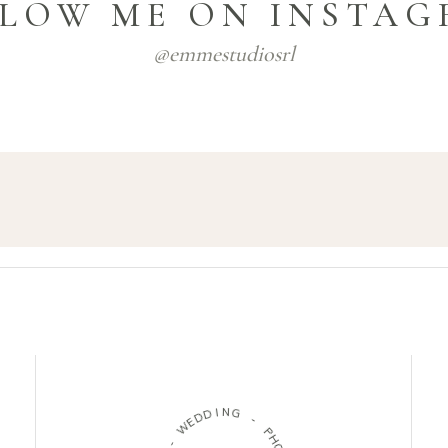
LOW ME ON INSTA
@emmestudiosrl
I
N
D
G
D
E
W
-
P
-
H