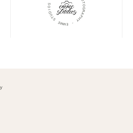
O
S
T
O
O
I
G
D
R
U
A
T
P
S
H
Y
E
M
-
M
E
cy