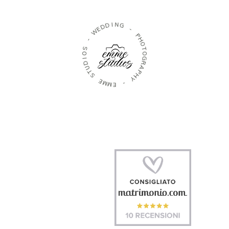
I
N
D
G
D
E
W
-
P
-
H
O
S
T
O
O
I
G
D
R
U
A
T
P
S
H
Y
E
M
-
M
E