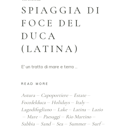
SPIAGGIA DI
FOCE DEL
DUCA
(LATINA)
E' un tratto di mare e terra
READ MORE
Astura
Capoportiere
Estate
Focedelduca
Holidays
Italy
Lagodifogliano
Lake
Latina
Lazio
Mare
Paesaggi
Rio Martino
Sabbia
Sand
Sea
Summer
Surf