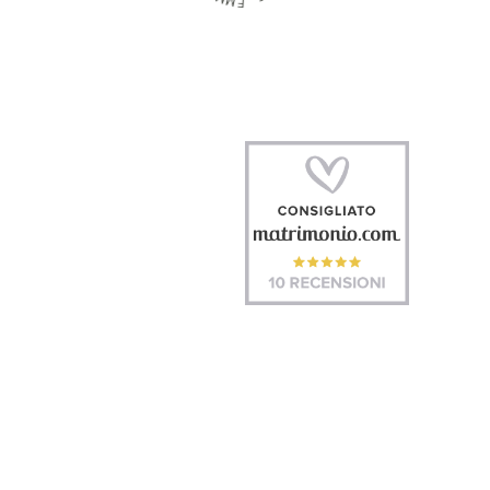
M
-
E