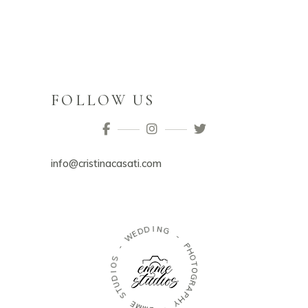
FOLLOW US
info@cristinacasati.com
D
I
N
D
G
E
W
-
-
P
H
S
O
O
T
I
O
D
G
U
R
T
A
S
P
H
E
Y
M