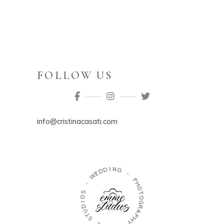
FOLLOW US
info@cristinacasati.com
I
D
N
D
G
E
W
-
P
-
H
O
S
O
T
O
I
D
G
U
R
A
T
S
P
H
Y
E