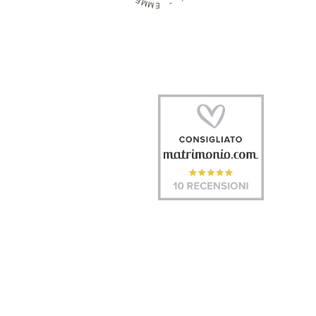
M
M
-
E